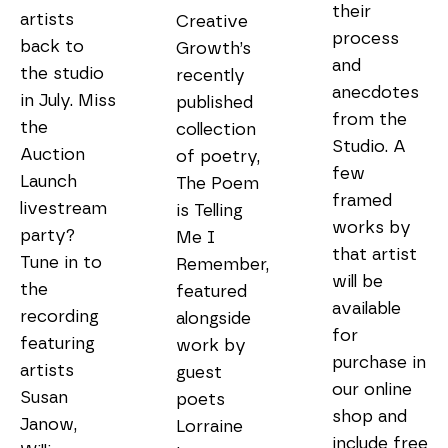
their 
artists 
Creative 
process 
back to 
Growth’s 
and 
the studio 
recently 
anecdotes 
in July. Miss 
published 
from the 
the 
collection 
Studio. A 
Auction 
of poetry, 
few 
Launch 
The Poem 
framed 
livestream 
is Telling 
works by 
party? 
Me I 
that artist 
Tune in to 
Remember, 
will be 
the 
featured 
available 
recording 
alongside 
for 
featuring 
work by 
purchase in 
artists 
guest 
our online 
Susan 
poets 
shop and 
Janow, 
Lorraine 
include free 