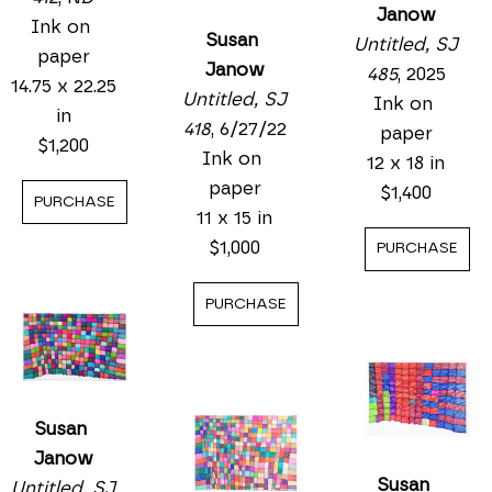
Janow
Ink on 
Susan 
Untitled, SJ 
paper
Janow
485
, 2025
14.75 x 22.25 
Untitled, SJ 
Ink on 
in
418
, 6/27/22
paper
$1,200
Ink on 
12 x 18 in
paper
$1,400
PURCHASE
11 x 15 in
$1,000
PURCHASE
PURCHASE
Susan 
Janow
Susan 
Untitled, SJ 