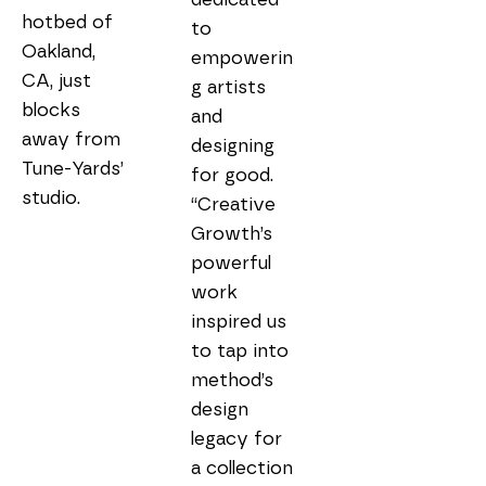
hotbed of 
to 
Oakland, 
empowerin
CA, just 
g artists 
blocks 
and 
away from 
designing 
Tune-Yards’ 
for good. 
studio.
“Creative 
Growth’s 
powerful 
work 
inspired us 
to tap into 
method’s 
design 
legacy for 
a collection 