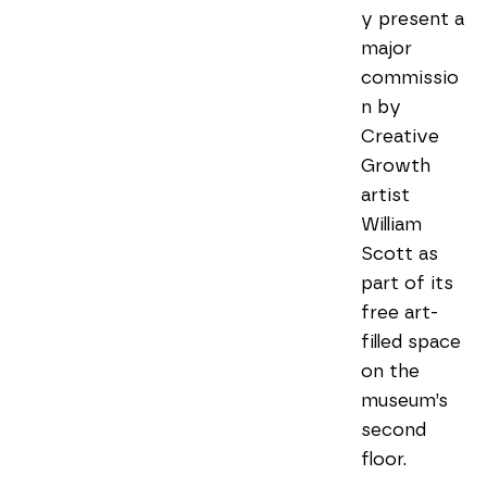
y present a 
major 
commissio
n by 
Creative 
Growth 
artist 
William 
Scott as 
part of its 
free art-
filled space 
on the 
museum’s 
second 
floor.