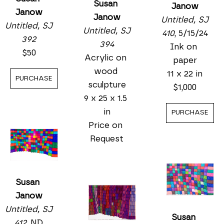
Susan 
Janow
Janow
Janow
Untitled, SJ 
Untitled, SJ 
Untitled, SJ 
410
, 5/15/24
392
394
Ink on 
$50
Acrylic on 
paper
wood 
11 x 22 in
PURCHASE
sculpture
$1,000
9 x 25 x 1.5 
in
PURCHASE
Price on 
Request
Susan 
Janow
Untitled, SJ 
Susan 
412
, ND