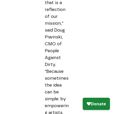
that is a 
reflection 
of our 
mission,” 
said Doug 
Piwinski, 
CMO of 
People 
Against 
Dirty. 
“Because 
sometimes 
the idea 
can be 
simple: by 
empowerin
g artists, 