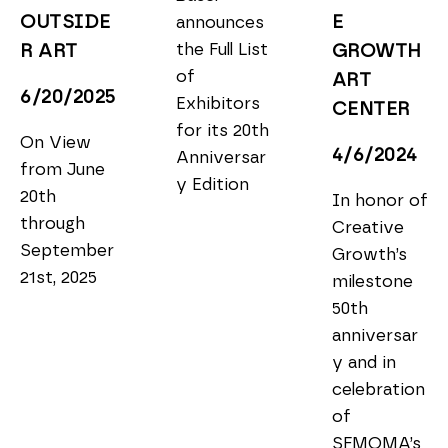
OUTSIDE
E 
announces 
the Full List 
R ART
GROWTH 
of 
ART 
6/20/2025
Exhibitors 
CENTER
for its 20th 
On View 
4/6/2024
Anniversar
from June 
y Edition
20th 
In honor of 
through 
Creative 
September 
Growth’s 
21st, 2025
milestone 
50th 
anniversar
y and in 
celebration 
of 
SFMOMA’s 