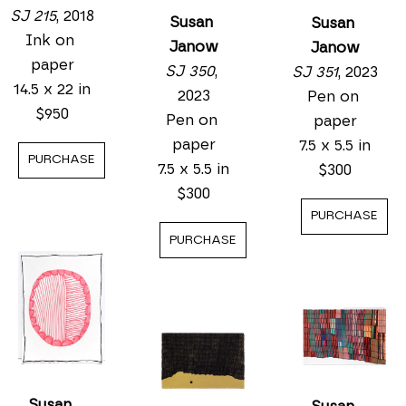
SJ 215
, 2018
Susan 
Susan 
Ink on 
Janow
Janow
paper
SJ 350
, 
SJ 351
, 2023
14.5 x 22 in
2023
Pen on 
$950
Pen on 
paper
paper
7.5 x 5.5 in
PURCHASE
7.5 x 5.5 in
$300
$300
PURCHASE
PURCHASE
Susan 