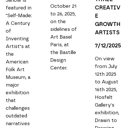
Janow is 
October 21 
CREATIV
featured in 
to 26, 2025, 
"Self-Made: 
E 
on the 
A Century 
GROWTH 
sidelines of 
of 
ARTISTS
Art Basel 
Inventing 
Paris, at 
7/12/2025
Artist"s at 
the Bastille 
the 
On view 
Design 
American 
from July 
Center.
Folk Art 
12th 2025 
Museum, a 
to August 
major 
16th 2025, 
exhibition 
Hosfelt 
that 
Gallery's 
challenges 
exhibition, 
outdated 
Drawn to 
narratives 