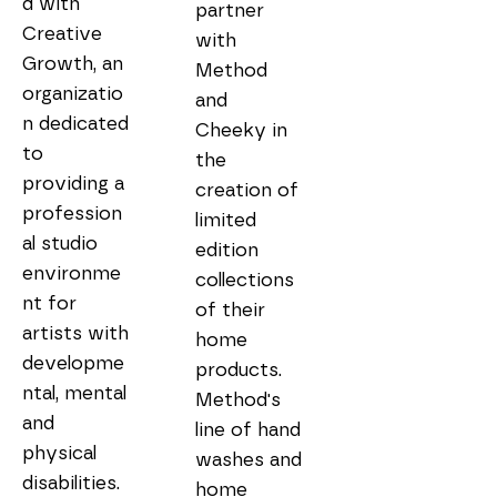
d with 
partner 
Creative 
with 
Growth, an 
Method 
organizatio
and 
n dedicated 
Cheeky in 
to 
the 
providing a 
creation of 
profession
limited 
al studio 
edition 
environme
collections 
nt for 
of their 
artists with 
home 
developme
products. 
ntal, mental 
Method's 
and 
line of hand 
physical 
washes and 
disabilities. 
home 