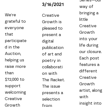
Series—our 
3/16/2021
way of 
bringing a 
We're 
Creative 
little 
grateful to 
Growth is 
Creative 
everyone 
pleased to 
Growth 
that 
present a 
into your 
participate
digital 
life during 
d in the 
publication 
our closure. 
Auction, 
of art and 
Each post 
helping us 
poetry in 
features a 
raise more 
collaborati
different 
than 
on with 
Creative 
$72,000 to 
The Racket. 
Growth 
support 
The issue 
artist, along 
welcoming 
presents a 
with 
Creative 
selection 
insight into 
Growth 
from 