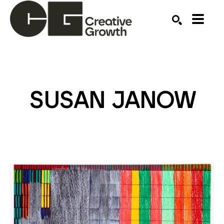
Search by keyword, artist name, artwork title or ex
SEARCH
SUSAN JANOW