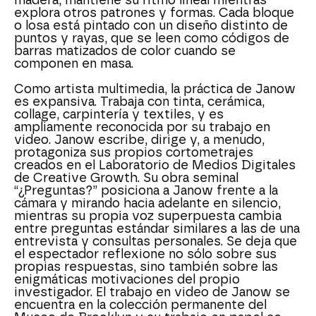
madera, mantiene su ritmo lineal mientras 
explora otros patrones y formas. Cada bloque 
o losa está pintado con un diseño distinto de 
puntos y rayas, que se leen como códigos de 
barras matizados de color cuando se 
componen en masa.
Como artista multimedia, la práctica de Janow 
es expansiva. Trabaja con tinta, cerámica, 
collage, carpintería y textiles, y es 
ampliamente reconocida por su trabajo en 
video. Janow escribe, dirige y, a menudo, 
protagoniza sus propios cortometrajes 
creados en el Laboratorio de Medios Digitales 
de Creative Growth. Su obra seminal 
“¿Preguntas?” posiciona a Janow frente a la 
cámara y mirando hacia adelante en silencio, 
mientras su propia voz superpuesta cambia 
entre preguntas estándar similares a las de una 
entrevista y consultas personales. Se deja que 
el espectador reflexione no sólo sobre sus 
propias respuestas, sino también sobre las 
enigmáticas motivaciones del propio 
investigador. El trabajo en video de Janow se 
encuentra en la colección permanente del 