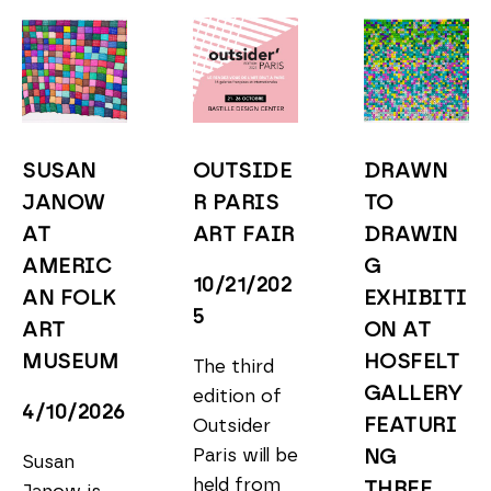
SUSAN 
OUTSIDE
DRAWN 
JANOW 
R PARIS 
TO 
AT 
ART FAIR
DRAWIN
AMERIC
G 
10/21/202
AN FOLK 
EXHIBITI
5
ART 
ON AT 
MUSEUM
HOSFELT 
The third 
GALLERY 
edition of 
4/10/2026
FEATURI
Outsider 
Paris will be 
NG 
Susan 
held from 
THREE 